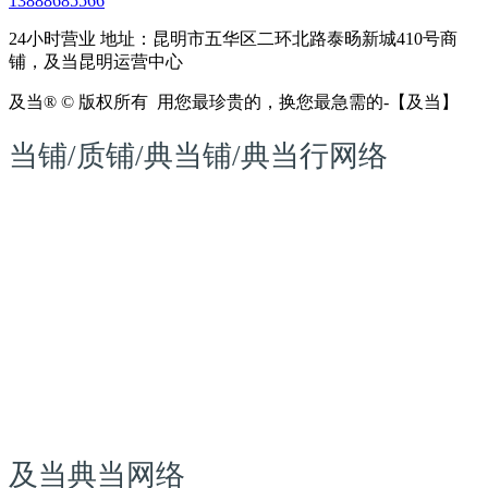
13888685566
24小时营业 地址：昆明市五华区二环北路泰旸新城410号商
铺，及当昆明运营中心
及当® © 版权所有
用您最珍贵的，换您最急需的-【及当】
当铺/质铺/典当铺/典当行网络
及当网提供汽车抵押、汽车典当、汽车回收、二手车质押回
收、车辆评估、二手车收购等二手汽车各类业务，权威机构检
测，高价上门收购-及当汽车典当网！
及当典当网(典当铺)是网络典当行业的创建者；专注抵押质押
贷款、典当融资领域；旗下当铺典当行秉承“童叟无欺、银货
两讫”的经营宗旨，从当铺到及当、典当网络典当行提供寄售
寄卖、典当回收、抵押典当、商品质押、回购、品牌典当服
务； 及当寄卖网络、回收店、典当贷款、质押寄售、典当融
资、典当网和典当行致力于打造领先的回收网、典当行、寄卖
网、典当铺、质押店、典当网站。
及当典当网络